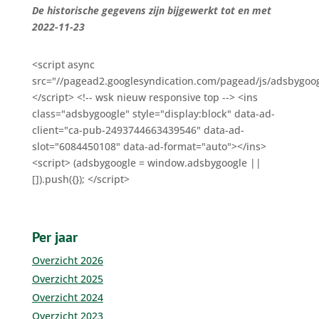
De historische gegevens zijn bijgewerkt tot en met
2022-11-23
<script async
src="//pagead2.googlesyndication.com/pagead/js/adsbygoog
</script> <!-- wsk nieuw responsive top --> <ins
class="adsbygoogle" style="display:block" data-ad-
client="ca-pub-2493744663439546" data-ad-
slot="6084450108" data-ad-format="auto"></ins>
<script> (adsbygoogle = window.adsbygoogle ||
[]).push({}); </script>
Per jaar
Overzicht 2026
Overzicht 2025
Overzicht 2024
Overzicht 2023