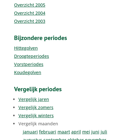
Overzicht 2005
Overzicht 2004
Overzicht 2003
Bijzondere periodes
Hittegolven
Droogteperiodes
Vorstperiodes
Koudegolven
Vergelijk periodes
Vergelijk jaren
Vergelijk zomers
Vergelijk winters
Vergelijk maanden
januari
februari
maart
april
mei
juni
juli
augustus
september
oktober
november