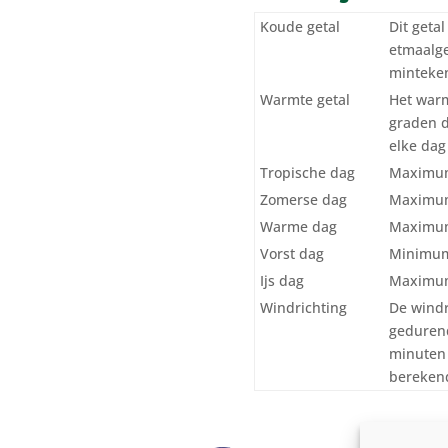
Koude getal
Dit geta
etmaalge
minteken
Warmte getal
Het warm
graden 
elke dag 
Tropische dag
Maximum
Zomerse dag
Maximum
Warme dag
Maximum
Vorst dag
Minimum
Ijs dag
Maximum
Windrichting
De windr
gedurend
minuten 
berekend