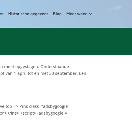
en
Historische gegevens
Blog
Meer weer
tion meet opgeslagen. Onderstaande
pt van 1 april tot en met 30 september. Een
ve top --> <ins class="adsbygoogle"
o"></ins> <script> (adsbygoogle =