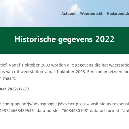
Actueel
Weerbericht
Radarbeeld
Historische gegevens 2022
ctief. Vanaf 1 oktober 2003 worden alle gegevens die het weersta
ns van dit weerstation vanaf 1 oktober 2003. Een zomerseizoen loo
31 maart.
 met 2022-11-23
n.com/pagead/js/adsbygoogle.js"></script> <!-- wsk nieuw responsi
-2493744663439546" data-ad-slot="6084450108" data-ad-format="aut