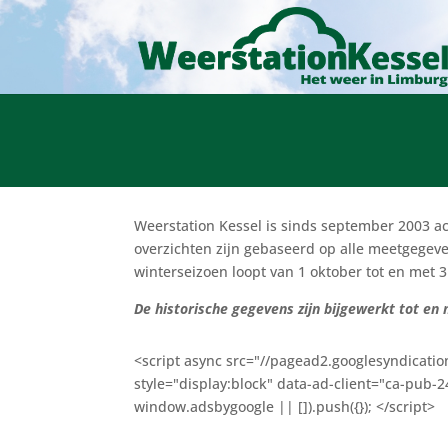
Weerstation Kessel is sinds september 2003 a
overzichten zijn gebaseerd op alle meetgegeve
winterseizoen loopt van 1 oktober tot en met 
De historische gegevens zijn bijgewerkt tot en
<script async src="//pagead2.googlesyndicatio
style="display:block" data-ad-client="ca-pub
window.adsbygoogle || []).push({}); </script>