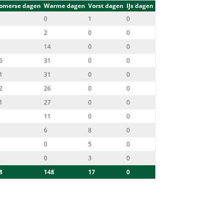
omerse dagen
Warme dagen
Vorst dagen
IJs dagen
0
1
0
2
0
0
14
0
0
6
31
0
0
1
31
0
0
2
26
0
0
1
27
0
0
11
0
0
6
8
0
0
5
0
0
3
0
8
148
17
0