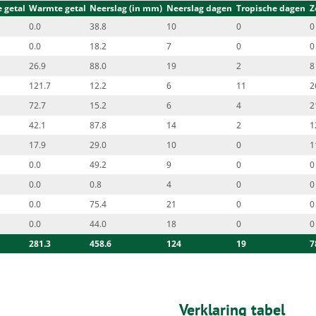
 getal
Warmte getal
Neerslag (in mm)
Neerslag dagen
Tropische dagen
Z
0.0
38.8
10
0
0
0.0
18.2
7
0
0
26.9
88.0
19
2
8
121.7
12.2
6
11
2
72.7
15.2
6
4
2
42.1
87.8
14
2
1
17.9
29.0
10
0
1
0.0
49.2
9
0
0
0.0
0.8
4
0
0
0.0
75.4
21
0
0
0.0
44.0
18
0
0
281.3
458.6
124
19
7
Verklaring tabel