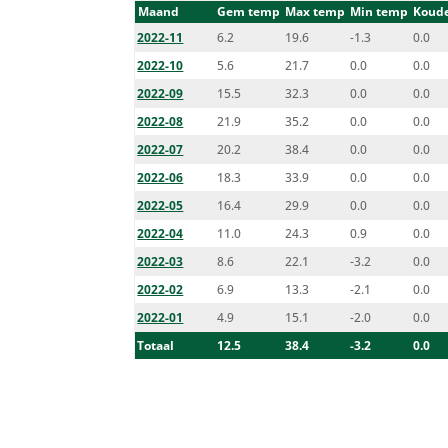
Maand
Gem temp
Max temp
Min temp
Koude
2022-11
6.2
19.6
-1.3
0.0
2022-10
5.6
21.7
0.0
0.0
2022-09
15.5
32.3
0.0
0.0
2022-08
21.9
35.2
0.0
0.0
2022-07
20.2
38.4
0.0
0.0
2022-06
18.3
33.9
0.0
0.0
2022-05
16.4
29.9
0.0
0.0
2022-04
11.0
24.3
0.9
0.0
2022-03
8.6
22.1
-3.2
0.0
2022-02
6.9
13.3
-2.1
0.0
2022-01
4.9
15.1
-2.0
0.0
Totaal
12.5
38.4
-3.2
0.0