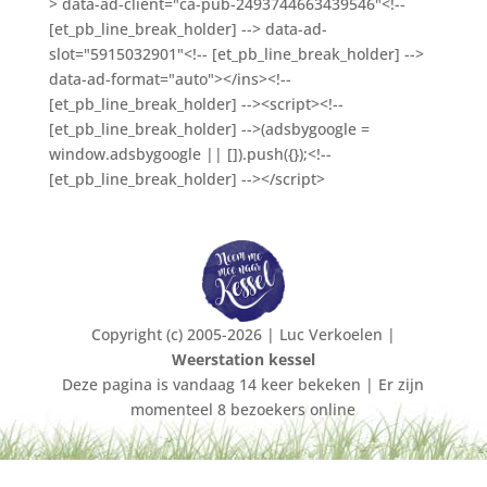
> data-ad-client="ca-pub-2493744663439546"<!--
[et_pb_line_break_holder] --> data-ad-
slot="5915032901"<!-- [et_pb_line_break_holder] -->
data-ad-format="auto"></ins><!--
[et_pb_line_break_holder] --><script><!--
[et_pb_line_break_holder] -->(adsbygoogle =
window.adsbygoogle || []).push({});<!--
[et_pb_line_break_holder] --></script>
Copyright (c) 2005-2026 | Luc Verkoelen |
Weerstation kessel
Deze pagina is vandaag 14 keer bekeken | Er zijn
momenteel 8 bezoekers online