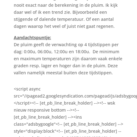
nooit exact naar de berekening in de pluim. Ik kijk
daar wel of ik een trend zie. Bijvoorbeeld een
stijgende of dalende temperatuur. Of een aantal
dagen waarop het veel of juist niet gaat regenen.
Aandachtspuntje:
De pluim geeft de verwachting op 4 tijdstippen per
dag: 0:00u, 06:00u, 12:00u en 18:00u. De minimum
en maximum temperaturen zijn daarom vaak enkele
graden resp. lager en hoger dan in de pluim. Deze
vallen namelijk meestal buiten deze tijdstippen.
<script async
src="//pagead2.googlesyndication.com/pagead/js/adsbygoog
</script><!-- [et_pb_line_break_holder] --><!-- wsk
nieuw responsive bottom --><!--
[et_pb_line_break_holder] --><ins
class="adsbygoogle"<!-- [et_pb_line_break_holder] -->
style="display:block"<!-- [et_pb_line_break_holder] --