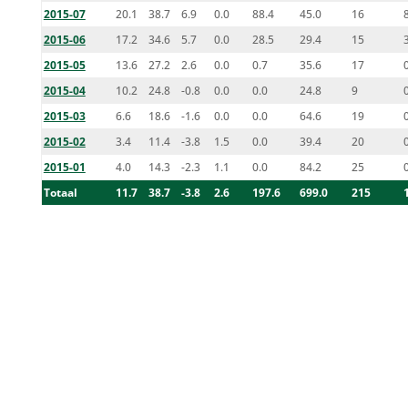
2015-07
20.1
38.7
6.9
0.0
88.4
45.0
16
2015-06
17.2
34.6
5.7
0.0
28.5
29.4
15
2015-05
13.6
27.2
2.6
0.0
0.7
35.6
17
2015-04
10.2
24.8
-0.8
0.0
0.0
24.8
9
2015-03
6.6
18.6
-1.6
0.0
0.0
64.6
19
2015-02
3.4
11.4
-3.8
1.5
0.0
39.4
20
2015-01
4.0
14.3
-2.3
1.1
0.0
84.2
25
Totaal
11.7
38.7
-3.8
2.6
197.6
699.0
215