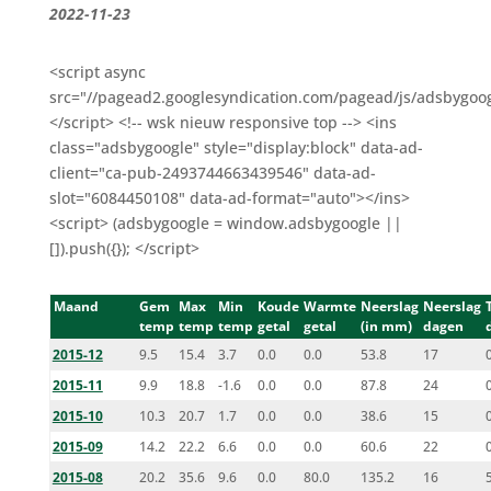
2022-11-23
<script async
src="//pagead2.googlesyndication.com/pagead/js/adsbygoog
</script> <!-- wsk nieuw responsive top --> <ins
class="adsbygoogle" style="display:block" data-ad-
client="ca-pub-2493744663439546" data-ad-
slot="6084450108" data-ad-format="auto"></ins>
<script> (adsbygoogle = window.adsbygoogle ||
[]).push({}); </script>
Maand
Gem
Max
Min
Koude
Warmte
Neerslag
Neerslag
temp
temp
temp
getal
getal
(in mm)
dagen
2015-12
9.5
15.4
3.7
0.0
0.0
53.8
17
2015-11
9.9
18.8
-1.6
0.0
0.0
87.8
24
2015-10
10.3
20.7
1.7
0.0
0.0
38.6
15
2015-09
14.2
22.2
6.6
0.0
0.0
60.6
22
2015-08
20.2
35.6
9.6
0.0
80.0
135.2
16