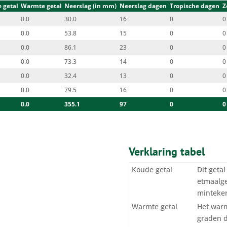
 getal
Warmte getal
Neerslag (in mm)
Neerslag dagen
Tropische dagen
Z
0.0
30.0
16
0
0
0.0
53.8
15
0
0
0.0
86.1
23
0
0
0.0
73.3
14
0
0
0.0
32.4
13
0
0
0.0
79.5
16
0
0
0.0
355.1
97
0
0
Verklaring tabel
Koude getal
Dit geta
etmaalge
minteken
Warmte getal
Het warm
graden 