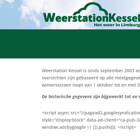
Weerstation Kessel is sinds september 2003 a
overzichten zijn gebaseerd op alle meetgegeve
winterseizoen loopt van 1 oktober tot en met 
De historische gegevens zijn bijgewerkt tot en
<script async src="//pagead2.googlesyndicatio
style="display:block" data-ad-client="ca-pub
window.adsbygoogle || []).push({}); </script>