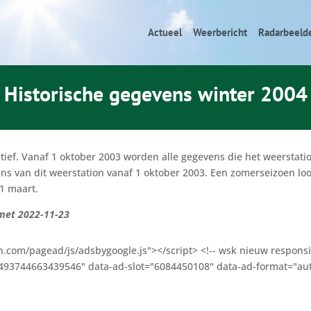
Actueel
Weerbericht
Radarbeeld
Historische gegevens winter 2004
ctief. Vanaf 1 oktober 2003 worden alle gegevens die het weersta
ns van dit weerstation vanaf 1 oktober 2003. Een zomerseizoen loo
31 maart.
 met 2022-11-23
n.com/pagead/js/adsbygoogle.js"></script> <!-- wsk nieuw responsi
-2493744663439546" data-ad-slot="6084450108" data-ad-format="aut