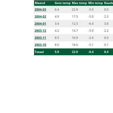
Maand
Gem temp
Max temp
Min temp
Koude
2004-03
6.4
22.9
-5.0
0.0
2004-02
4.9
17.5
-5.0
2.3
2004-01
3.4
12.5
-6.4
3.8
2003-12
4.2
14.7
-5.9
2.2
2003-11
8.5
16.9
-2.4
0.0
2003-10
8.0
18.6
-5.1
0.1
Totaal
5.9
22.9
-6.4
8.4