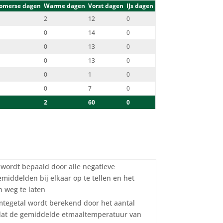
omerse dagen
Warme dagen
Vorst dagen
IJs dagen
2
12
0
0
14
0
0
13
0
0
13
0
0
1
0
0
7
0
2
60
0
l wordt bepaald door alle negatieve
middelden bij elkaar op te tellen en het
 weg te laten
tegetal wordt berekend door het aantal
dat de gemiddelde etmaaltemperatuur van