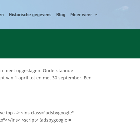
en
Historische gegevens
Blog
Meer weer
tion meet opgeslagen. Onderstaande
pt van 1 april tot en met 30 september. Een
ve top --> <ins class="adsbygoogle"
o"></ins> <script> (adsbygoogle =