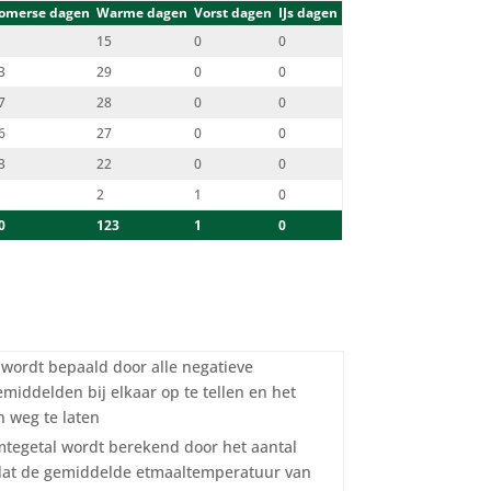
omerse dagen
Warme dagen
Vorst dagen
IJs dagen
15
0
0
3
29
0
0
7
28
0
0
6
27
0
0
3
22
0
0
2
1
0
0
123
1
0
l wordt bepaald door alle negatieve
middelden bij elkaar op te tellen en het
 weg te laten
tegetal wordt berekend door het aantal
dat de gemiddelde etmaaltemperatuur van