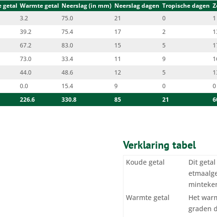
 getal
Warmte getal
Neerslag (in mm)
Neerslag dagen
Tropische dagen
Z
3.2
75.0
21
0
1
39.2
75.4
17
2
1
67.2
83.0
15
5
1
73.0
33.4
11
9
1
44.0
48.6
12
5
1
0.0
15.4
9
0
0
226.6
330.8
85
21
6
Verklaring tabel
Koude getal
Dit geta
etmaalge
minteken
Warmte getal
Het warm
graden 