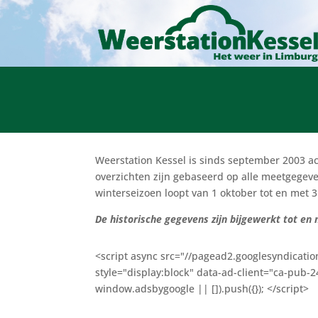
Weerstation Kessel is sinds september 2003 a
overzichten zijn gebaseerd op alle meetgegeve
winterseizoen loopt van 1 oktober tot en met 
De historische gegevens zijn bijgewerkt tot en
<script async src="//pagead2.googlesyndicatio
style="display:block" data-ad-client="ca-pub
window.adsbygoogle || []).push({}); </script>