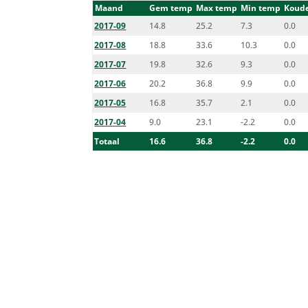
Maand
Gem temp
Max temp
Min temp
Koude
2017-09
14.8
25.2
7.3
0.0
2017-08
18.8
33.6
10.3
0.0
2017-07
19.8
32.6
9.3
0.0
2017-06
20.2
36.8
9.9
0.0
2017-05
16.8
35.7
2.1
0.0
2017-04
9.0
23.1
-2.2
0.0
Totaal
16.6
36.8
-2.2
0.0