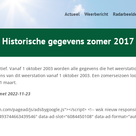
Actueel
Weerbericht
Radarbeeld
Historische gegevens zomer 2017
ctief. Vanaf 1 oktober 2003 worden alle gegevens die het weersta
ns van dit weerstation vanaf 1 oktober 2003. Een zomerseizoen loo
31 maart.
 met 2022-11-23
n.com/pagead/js/adsbygoogle.js"></script> <!-- wsk nieuw responsi
-2493744663439546" data-ad-slot="6084450108" data-ad-format="aut