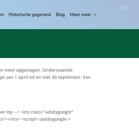
en
Historische gegevens
Blog
Meer weer
tion meet opgeslagen. Onderstaande
pt van 1 april tot en met 30 september. Een
ve top --> <ins class="adsbygoogle"
o"></ins> <script> (adsbygoogle =