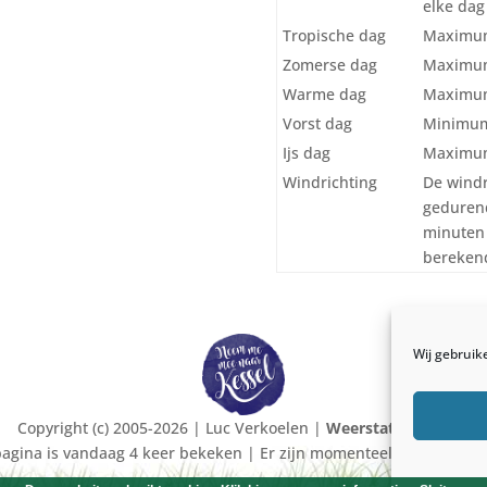
elke dag 
Tropische dag
Maximum
Zomerse dag
Maximum
Warme dag
Maximum
Vorst dag
Minimum
Ijs dag
Maximum
Windrichting
De windr
gedurend
minuten 
berekend
Wij gebruik
Copyright (c) 2005-2026 | Luc Verkoelen |
Weerstation kessel
agina is vandaag 4 keer bekeken | Er zijn momenteel 4 bezoekers