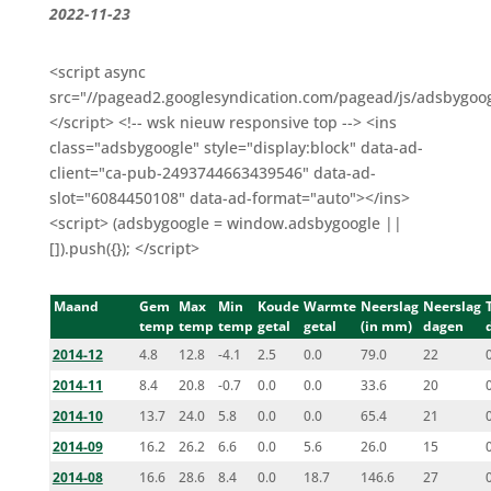
2022-11-23
<script async
src="//pagead2.googlesyndication.com/pagead/js/adsbygoog
</script> <!-- wsk nieuw responsive top --> <ins
class="adsbygoogle" style="display:block" data-ad-
client="ca-pub-2493744663439546" data-ad-
slot="6084450108" data-ad-format="auto"></ins>
<script> (adsbygoogle = window.adsbygoogle ||
[]).push({}); </script>
Maand
Gem
Max
Min
Koude
Warmte
Neerslag
Neerslag
temp
temp
temp
getal
getal
(in mm)
dagen
2014-12
4.8
12.8
-4.1
2.5
0.0
79.0
22
2014-11
8.4
20.8
-0.7
0.0
0.0
33.6
20
2014-10
13.7
24.0
5.8
0.0
0.0
65.4
21
2014-09
16.2
26.2
6.6
0.0
5.6
26.0
15
2014-08
16.6
28.6
8.4
0.0
18.7
146.6
27