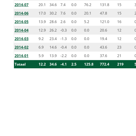
2014-07
20.1
34.6
7.4
0.0
76.2
131.8
15
2014-06
17.0
30.2
7.6
0.0
20.1
47.8
15
2014-05
13.9
28.6
2.6
0.0
5.2
121.0
16
2014-04
12.9
26.2
-0.3
0.0
0.0
20.6
12
2014-03
9.2
23.4
-1.3
0.0
0.0
19.4
12
2014-02
6.9
14.6
-0.4
0.0
0.0
43.6
23
2014-01
5.9
13.9
-2.2
0.0
0.0
37.6
21
Totaal
12.2
34.6
-4.1
2.5
125.8
772.4
219