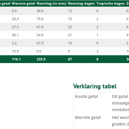
 getal
Warmte getal
Neerslag (in mm)
Neerslag dagen
Tropische dagen
Z
0.0
46.0
13
0
0
20.4
70.6
15
2
6
37.5
97.4
22
2
9
36.1
54.6
21
1
9
5.2
67.3
16
0
2
16.9
0.0
0
3
1
116.1
335.9
87
8
3
Verklaring tabel
Koude getal
Dit geta
etmaalge
minteken
Warmte getal
Het warm
graden 