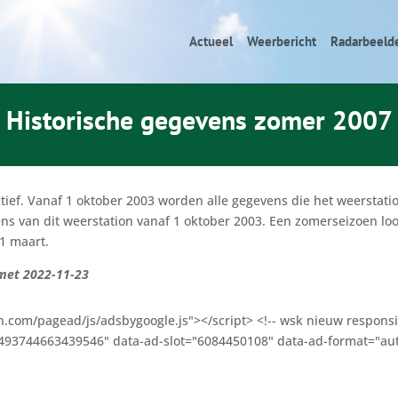
Actueel
Weerbericht
Radarbeeld
Historische gegevens zomer 2007
ctief. Vanaf 1 oktober 2003 worden alle gegevens die het weersta
ns van dit weerstation vanaf 1 oktober 2003. Een zomerseizoen loo
31 maart.
 met 2022-11-23
n.com/pagead/js/adsbygoogle.js"></script> <!-- wsk nieuw responsi
-2493744663439546" data-ad-slot="6084450108" data-ad-format="aut