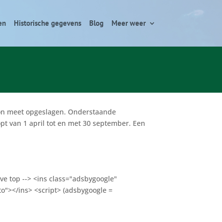
en
Historische gegevens
Blog
Meer weer
tion meet opgeslagen. Onderstaande
pt van 1 april tot en met 30 september. Een
ve top --> <ins class="adsbygoogle"
o"></ins> <script> (adsbygoogle =