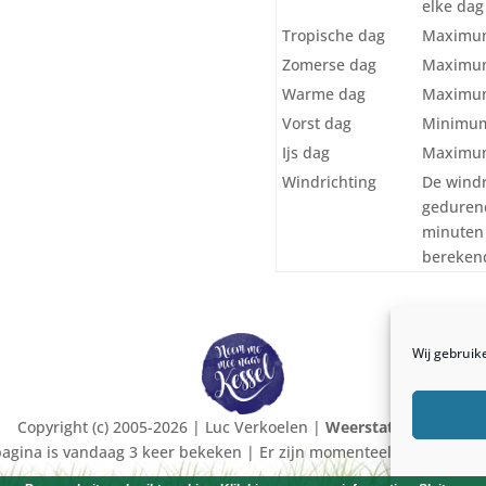
elke dag 
Tropische dag
Maximum
Zomerse dag
Maximum
Warme dag
Maximum
Vorst dag
Minimum
Ijs dag
Maximum
Windrichting
De windr
gedurend
minuten 
berekend
Wij gebruik
Copyright (c) 2005-2026 | Luc Verkoelen |
Weerstation kessel
agina is vandaag 3 keer bekeken | Er zijn momenteel 7 bezoekers