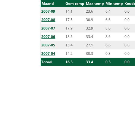
Maand
Gem temp
Max temp
Min temp
Koude
2007-09
14.1
23.6
6.4
0.0
2007-08
17.5
30.9
6.6
0.0
2007-07
17.9
32.9
8.0
0.0
2007-06
18.5
33.4
8.6
0.0
2007-05
15.4
27.1
6.6
0.0
2007-04
14.2
30.3
0.3
0.0
Totaal
16.3
33.4
0.3
0.0