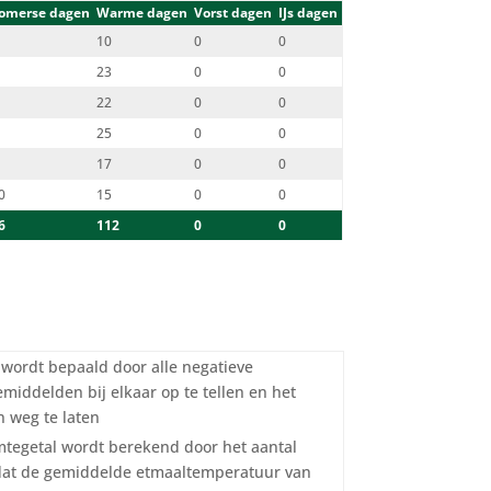
omerse dagen
Warme dagen
Vorst dagen
IJs dagen
10
0
0
23
0
0
22
0
0
25
0
0
17
0
0
0
15
0
0
6
112
0
0
l wordt bepaald door alle negatieve
middelden bij elkaar op te tellen en het
 weg te laten
tegetal wordt berekend door het aantal
dat de gemiddelde etmaaltemperatuur van