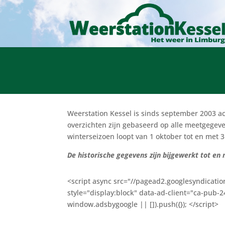
Weerstation Kessel is sinds september 2003 a
overzichten zijn gebaseerd op alle meetgegeve
winterseizoen loopt van 1 oktober tot en met 
De historische gegevens zijn bijgewerkt tot en
<script async src="//pagead2.googlesyndicatio
style="display:block" data-ad-client="ca-pub
window.adsbygoogle || []).push({}); </script>