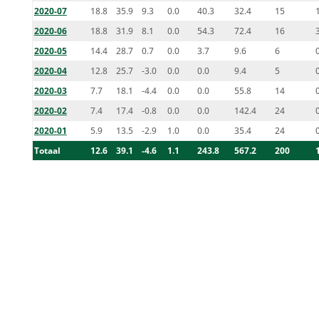
2020-07
18.8
35.9
9.3
0.0
40.3
32.4
15
2020-06
18.8
31.9
8.1
0.0
54.3
72.4
16
2020-05
14.4
28.7
0.7
0.0
3.7
9.6
6
2020-04
12.8
25.7
-3.0
0.0
0.0
9.4
5
2020-03
7.7
18.1
-4.4
0.0
0.0
55.8
14
2020-02
7.4
17.4
-0.8
0.0
0.0
142.4
24
2020-01
5.9
13.5
-2.9
1.0
0.0
35.4
24
Totaal
12.6
39.1
-4.6
1.1
243.8
567.2
200