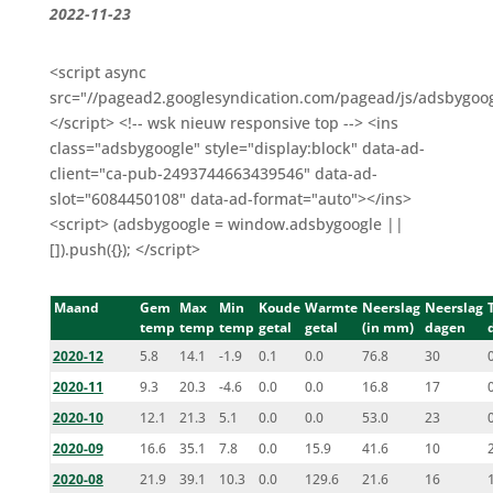
2022-11-23
<script async
src="//pagead2.googlesyndication.com/pagead/js/adsbygoog
</script> <!-- wsk nieuw responsive top --> <ins
class="adsbygoogle" style="display:block" data-ad-
client="ca-pub-2493744663439546" data-ad-
slot="6084450108" data-ad-format="auto"></ins>
<script> (adsbygoogle = window.adsbygoogle ||
[]).push({}); </script>
Maand
Gem
Max
Min
Koude
Warmte
Neerslag
Neerslag
temp
temp
temp
getal
getal
(in mm)
dagen
2020-12
5.8
14.1
-1.9
0.1
0.0
76.8
30
2020-11
9.3
20.3
-4.6
0.0
0.0
16.8
17
2020-10
12.1
21.3
5.1
0.0
0.0
53.0
23
2020-09
16.6
35.1
7.8
0.0
15.9
41.6
10
2020-08
21.9
39.1
10.3
0.0
129.6
21.6
16