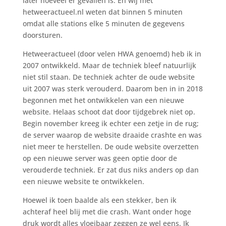
later hoeveel er gevallen is. En wij met
hetweeractueel.nl weten dat binnen 5 minuten
omdat alle stations elke 5 minuten de gegevens
doorsturen.
Hetweeractueel (door velen HWA genoemd) heb ik in
2007 ontwikkeld. Maar de techniek bleef natuurlijk
niet stil staan. De techniek achter de oude website
uit 2007 was sterk verouderd. Daarom ben in in 2018
begonnen met het ontwikkelen van een nieuwe
website. Helaas schoot dat door tijdgebrek niet op.
Begin november kreeg ik echter een zetje in de rug;
de server waarop de website draaide crashte en was
niet meer te herstellen. De oude website overzetten
op een nieuwe server was geen optie door de
verouderde techniek. Er zat dus niks anders op dan
een nieuwe website te ontwikkelen.
Hoewel ik toen baalde als een stekker, ben ik
achteraf heel blij met die crash. Want onder hoge
druk wordt alles vloeibaar zeggen ze wel eens. Ik