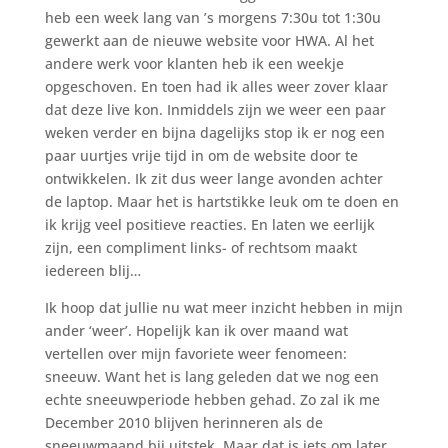
heb een week lang van ’s morgens 7:30u tot 1:30u
gewerkt aan de nieuwe website voor HWA. Al het
andere werk voor klanten heb ik een weekje
opgeschoven. En toen had ik alles weer zover klaar
dat deze live kon. Inmiddels zijn we weer een paar
weken verder en bijna dagelijks stop ik er nog een
paar uurtjes vrije tijd in om de website door te
ontwikkelen. Ik zit dus weer lange avonden achter
de laptop. Maar het is hartstikke leuk om te doen en
ik krijg veel positieve reacties. En laten we eerlijk
zijn, een compliment links- of rechtsom maakt
iedereen blij…
Ik hoop dat jullie nu wat meer inzicht hebben in mijn
ander ‘weer’. Hopelijk kan ik over maand wat
vertellen over mijn favoriete weer fenomeen:
sneeuw. Want het is lang geleden dat we nog een
echte sneeuwperiode hebben gehad. Zo zal ik me
December 2010 blijven herinneren als de
sneeuwmaand bij uitstek. Maar dat is iets om later