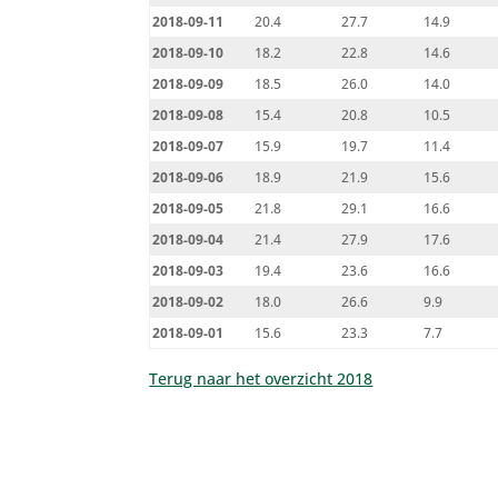
2018-09-11
20.4
27.7
14.9
2018-09-10
18.2
22.8
14.6
2018-09-09
18.5
26.0
14.0
2018-09-08
15.4
20.8
10.5
2018-09-07
15.9
19.7
11.4
2018-09-06
18.9
21.9
15.6
2018-09-05
21.8
29.1
16.6
2018-09-04
21.4
27.9
17.6
2018-09-03
19.4
23.6
16.6
2018-09-02
18.0
26.6
9.9
2018-09-01
15.6
23.3
7.7
Terug naar het overzicht 2018