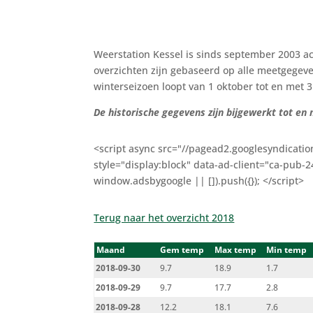
Weerstation Kessel is sinds september 2003 a
overzichten zijn gebaseerd op alle meetgegeve
winterseizoen loopt van 1 oktober tot en met 
De historische gegevens zijn bijgewerkt tot en
<script async src="//pagead2.googlesyndicatio
style="display:block" data-ad-client="ca-pub
window.adsbygoogle || []).push({}); </script>
Terug naar het overzicht 2018
Maand
Gem temp
Max temp
Min temp
2018-09-30
9.7
18.9
1.7
2018-09-29
9.7
17.7
2.8
2018-09-28
12.2
18.1
7.6