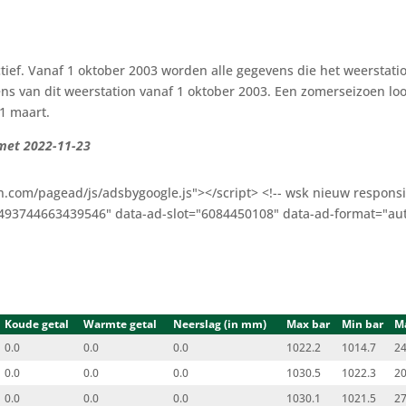
ctief. Vanaf 1 oktober 2003 worden alle gegevens die het weersta
ns van dit weerstation vanaf 1 oktober 2003. Een zomerseizoen loo
31 maart.
 met 2022-11-23
n.com/pagead/js/adsbygoogle.js"></script> <!-- wsk nieuw responsi
-2493744663439546" data-ad-slot="6084450108" data-ad-format="aut
Koude getal
Warmte getal
Neerslag (in mm)
Max bar
Min bar
M
0.0
0.0
0.0
1022.2
1014.7
24
0.0
0.0
0.0
1030.5
1022.3
20
0.0
0.0
0.0
1030.1
1021.5
27