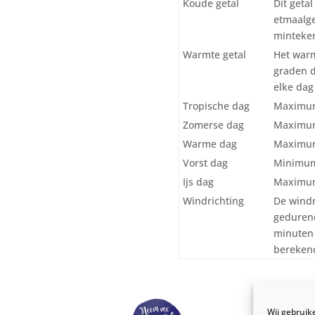
Koude getal
Dit geta
etmaalge
minteken
Warmte getal
Het warm
graden 
elke dag 
Tropische dag
Maximum
Zomerse dag
Maximum
Warme dag
Maximum
Vorst dag
Minimum
Ijs dag
Maximum
Windrichting
De windr
gedurend
minuten 
berekend
Wij gebruik