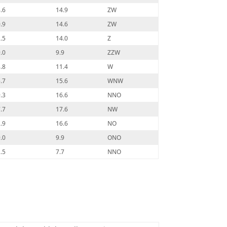
.6
14.9
ZW
.9
14.6
ZW
.5
14.0
Z
.0
9.9
ZZW
.8
11.4
W
.7
15.6
WNW
.3
16.6
NNO
.7
17.6
NW
.9
16.6
NO
.0
9.9
ONO
.5
7.7
NNO