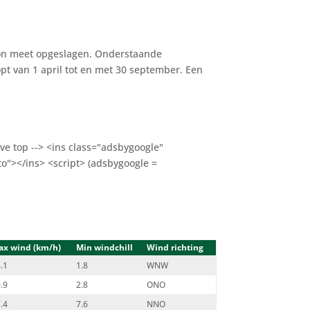
tion meet opgeslagen. Onderstaande
pt van 1 april tot en met 30 september. Een
ve top --> <ins class="adsbygoogle"
o"></ins> <script> (adsbygoogle =
ax wind (km/h)
Min windchill
Wind richting
.1
1.8
WNW
.9
2.8
ONO
.4
7.6
NNO