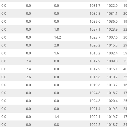
0.0
0.0
0.0
1031.7
1022.0
19
0.0
0.0
0.0
1035.8
1031.1
20
0.0
0.0
0.0
1039.6
1036.0
19
0.0
0.0
1.8
1037.1
1023.9
33
0.0
0.0
14.2
1023.7
1007.6
30
0.0
0.0
2.8
1020.2
1015.3
29
0.0
0.0
1.6
1015.2
1002.4
59
0.0
2.4
0.0
1017.9
1009.0
35
0.0
2.4
0.0
1017.9
1015.1
40
0.0
2.6
0.0
1015.8
1010.7
35
0.0
0.0
0.0
1019.8
1013.7
16
0.0
0.0
0.0
1024.8
1018.7
17
0.0
0.0
0.0
1024.8
1020.4
25
0.0
0.0
0.0
1021.4
1019.3
24
0.0
0.0
1.4
1022.1
1019.7
17
0.0
0.0
0.8
1022.2
1018.7
24