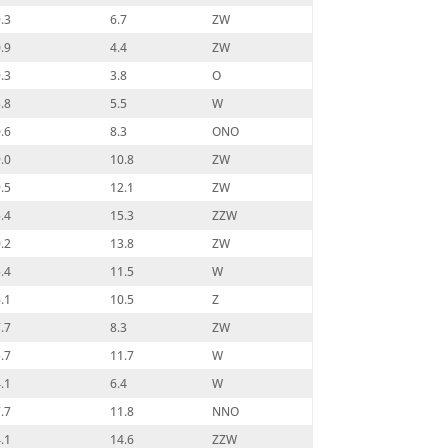
.3
6.7
ZW
.9
4.4
ZW
.3
3.8
O
.8
5.5
W
.6
8.3
ONO
.0
10.8
ZW
.5
12.1
ZW
.4
15.3
ZZW
.2
13.8
ZW
.4
11.5
W
.1
10.5
Z
.7
8.3
ZW
.7
11.7
W
.1
6.4
W
.7
11.8
NNO
.1
14.6
ZZW