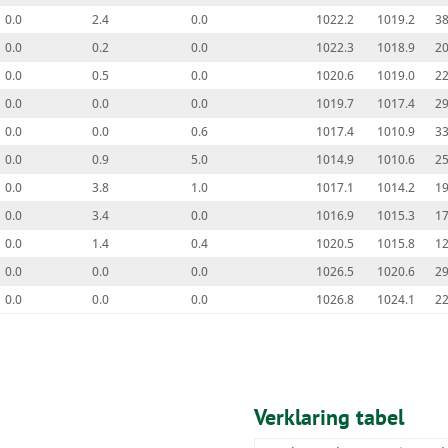
0.0
2.4
0.0
1022.2
1019.2
38
0.0
0.2
0.0
1022.3
1018.9
20
0.0
0.5
0.0
1020.6
1019.0
22
0.0
0.0
0.0
1019.7
1017.4
29
0.0
0.0
0.6
1017.4
1010.9
33
0.0
0.9
5.0
1014.9
1010.6
25
0.0
3.8
1.0
1017.1
1014.2
19
0.0
3.4
0.0
1016.9
1015.3
17
0.0
1.4
0.4
1020.5
1015.8
12
0.0
0.0
0.0
1026.5
1020.6
29
0.0
0.0
0.0
1026.8
1024.1
22
Verklaring tabel