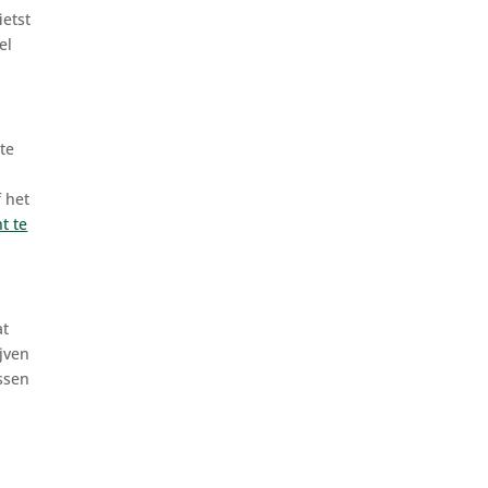
ietst
el
te
f het
t te
at
ijven
ussen