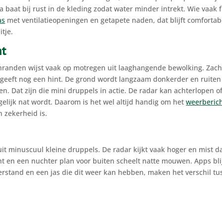
a baat bij rust in de kleding zodat water minder intrekt. Wie vaak f
as
met ventilatieopeningen en getapete naden, dat blijft comfortab
tje.
ht
kenranden wijst vaak op motregen uit laaghangende bewolking. Zach
t geeft nog een hint. De grond wordt langzaam donkerder en ruiten
en. Dat zijn die mini druppels in actie. De radar kan achterlopen o
egelijk nat wordt. Daarom is het wel altijd handig om het
weerberich
n zekerheid is.
it minuscuul kleine druppels. De radar kijkt vaak hoger en mist d
cht en een nuchter plan voor buiten scheelt natte mouwen. Apps bl
verstand en een jas die dit weer kan hebben, maken het verschil t