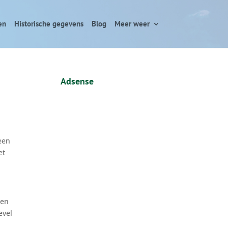
en
Historische gegevens
Blog
Meer weer
Adsense
een
et
 en
evel