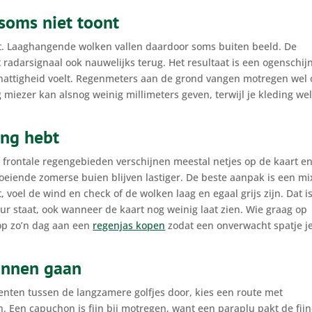
soms niet toont
t. Laaghangende wolken vallen daardoor soms buiten beeld. De
adarsignaal ook nauwelijks terug. Het resultaat is een ogenschijn
ijk nattigheid voelt. Regenmeters aan de grond vangen motregen wel 
g miezer kan alsnog weinig millimeters geven, terwijl je kleding we
ing hebt
 frontale regengebieden verschijnen meestal netjes op de kaart e
roeiende zomerse buien blijven lastiger. De beste aanpak is een mi
 voel de wind en check of de wolken laag en egaal grijs zijn. Dat i
ur staat, ook wanneer de kaart nog weinig laat zien. Wie graag op
 op zo’n dag aan een
regenjas kopen
zodat een onverwacht spatje j
unnen gaan
nten tussen de langzamere golfjes door, kies een route met
n. Een capuchon is fijn bij motregen, want een paraplu pakt de fij