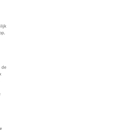
lijk
op,
l
n de
x
s
e
ne