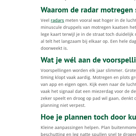
Waarom de radar motregen 
Veel
radars
meten vooral wat hoger in de luch
minuscule druppels van motregen kaatsen het r
lege kaart terwijl je in de straat toch duidel
al telt het langzaam bij elkaar op. Een hele da
doorweekt is.
Wat je wél aan de voorspell
Voorspellingen worden elk jaar slimmer. Grote
timing klopt vaak aardig. Motregen en plots g
van app en eigen ogen. Kijk even naar de lucht,
vaak het signaal dat een miezerdag voor de de
zeker speelt en droog op pad wil gaan, denkt
planning niet verpest.
Hoe je plannen toch door k
Kleine aanpassingen helpen. Plan buitenmome
beschutting en leg natte spullen snel te droge