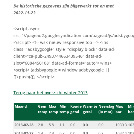
De historische gegevens zijn bijgewerkt tot en met
2022-11-23
<script async
src="//pagead2.googlesyndication.com/pagead/js/adsbygoog
</script> <!-- wsk nieuw responsive top --> <ins
class="adsbygoogle" style="display:block" data-ad-
client="ca-pub-2493744663439546" data-ad-
slot="6084450108" data-ad-format="auto"></ins>
<script> (adsbygoogle = window.adsbygoogle ||
[]).push({}); </script>
Terug naar het overzicht winter 2013
Maand
Gem
Max
Min
Koude
Warmte
Neerslag
Max
Mi
temp
temp
temp
getal
getal
(in mm)
bar
bar
2013-02-28
2.8
5.8
1.1
0.0
0.0
0.0
1030.3
102
2013-02-27
1.4
2.8
0.7
0.0
0.0
0.2
1032.4
103