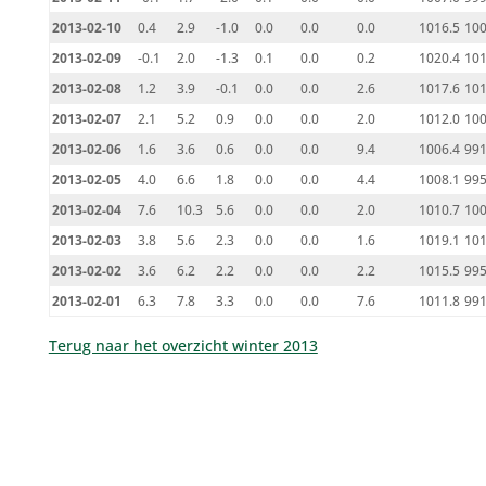
2013-02-10
0.4
2.9
-1.0
0.0
0.0
0.0
1016.5
100
2013-02-09
-0.1
2.0
-1.3
0.1
0.0
0.2
1020.4
101
2013-02-08
1.2
3.9
-0.1
0.0
0.0
2.6
1017.6
101
2013-02-07
2.1
5.2
0.9
0.0
0.0
2.0
1012.0
100
2013-02-06
1.6
3.6
0.6
0.0
0.0
9.4
1006.4
991
2013-02-05
4.0
6.6
1.8
0.0
0.0
4.4
1008.1
995
2013-02-04
7.6
10.3
5.6
0.0
0.0
2.0
1010.7
100
2013-02-03
3.8
5.6
2.3
0.0
0.0
1.6
1019.1
101
2013-02-02
3.6
6.2
2.2
0.0
0.0
2.2
1015.5
995
2013-02-01
6.3
7.8
3.3
0.0
0.0
7.6
1011.8
991
Terug naar het overzicht winter 2013