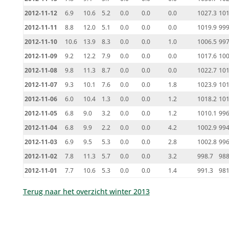
2012-11-12
6.9
10.6
5.2
0.0
0.0
0.0
1027.3
101
2012-11-11
8.8
12.0
5.1
0.0
0.0
0.0
1019.9
999
2012-11-10
10.6
13.9
8.3
0.0
0.0
1.0
1006.5
997
2012-11-09
9.2
12.2
7.9
0.0
0.0
0.0
1017.6
100
2012-11-08
9.8
11.3
8.7
0.0
0.0
0.0
1022.7
101
2012-11-07
9.3
10.1
7.6
0.0
0.0
1.8
1023.9
101
2012-11-06
6.0
10.4
1.3
0.0
0.0
1.2
1018.2
101
2012-11-05
6.8
9.0
3.2
0.0
0.0
1.2
1010.1
996
2012-11-04
6.8
9.9
2.2
0.0
0.0
4.2
1002.9
994
2012-11-03
6.9
9.5
5.3
0.0
0.0
2.8
1002.8
996
2012-11-02
7.8
11.3
5.7
0.0
0.0
3.2
998.7
988
2012-11-01
7.7
10.6
5.3
0.0
0.0
1.4
991.3
981
Terug naar het overzicht winter 2013