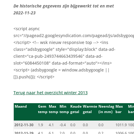
De historische gegevens zijn bijgewerkt tot en met
2022-11-23
<script async
src="//pagead2.googlesyndication.com/pagead/js/adsbygoog
</script> <!-- wsk nieuw responsive top --> <ins
class="adsbygoogle" style="display:block" data-ad-
client="ca-pub-2493744663439546" data-ad-
slot="6084450108" data-ad-format="auto"></ins>
<script> (adsbygoogle = window.adsbygoogle ||
[]).push({}); </script>
Terug naar het overzicht winter 2013
Maand
Gem
Max
Min
Koude
Warmte
Neerslag
Max
Mi
temp
temp
temp
getal
getal
(in mm)
bar
bar
2012-11-30
1.9
4.1
-0.4
0.0
0.0
0.0
1011.9
100
2012-11-29
4.1
6.1
2.0
0.0
0.0
0.2
1006.6
100