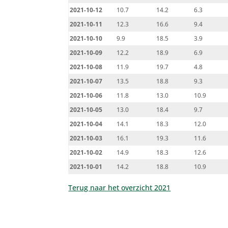
2021-10-12
10.7
14.2
6.3
2021-10-11
12.3
16.6
9.4
2021-10-10
9.9
18.5
3.9
2021-10-09
12.2
18.9
6.9
2021-10-08
11.9
19.7
4.8
2021-10-07
13.5
18.8
9.3
2021-10-06
11.8
13.0
10.9
2021-10-05
13.0
18.4
9.7
2021-10-04
14.1
18.3
12.0
2021-10-03
16.1
19.3
11.6
2021-10-02
14.9
18.3
12.6
2021-10-01
14.2
18.8
10.9
Terug naar het overzicht 2021