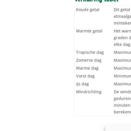
Koude getal
Dit geta
etmaalge
minteken
Warmte getal
Het warm
graden 
elke dag 
Tropische dag
Maximum
Zomerse dag
Maximum
Warme dag
Maximum
Vorst dag
Minimum
Ijs dag
Maximum
Windrichting
De windr
gedurend
minuten 
berekend