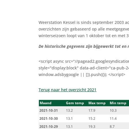
Weerstation Kessel is sinds september 2003 a
overzichten zijn gebaseerd op alle meetgegeve
winterseizoen loopt van 1 oktober tot en met 
De historische gegevens zijn bijgewerkt tot en
<script async src="//pagead2.googlesyndicatio
style="display:block" data-ad-client="ca-pub
window.adsbygoogle || []).push({}); </script>
Terug naar het overzicht 2021
Maand
Gem temp
Max temp
Min temp
2021-10-31
13.2
17.9
10.3
2021-10-30
13.1
15.2
11.4
2021-10-29
13.1
19.3
8.7