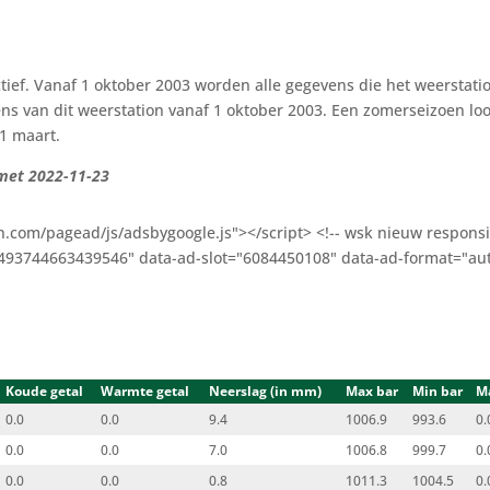
ctief. Vanaf 1 oktober 2003 worden alle gegevens die het weersta
ns van dit weerstation vanaf 1 oktober 2003. Een zomerseizoen loo
31 maart.
 met 2022-11-23
n.com/pagead/js/adsbygoogle.js"></script> <!-- wsk nieuw responsi
-2493744663439546" data-ad-slot="6084450108" data-ad-format="aut
Koude getal
Warmte getal
Neerslag (in mm)
Max bar
Min bar
M
0.0
0.0
9.4
1006.9
993.6
0.
0.0
0.0
7.0
1006.8
999.7
0.
0.0
0.0
0.8
1011.3
1004.5
0.