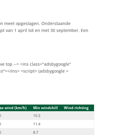
tion meet opgeslagen. Onderstaande
pt van 1 april tot en met 30 september. Een
ve top --> <ins class="adsbygoogle"
o"></ins> <script> (adsbygoogle =
ax wind (km/h)
Min windchill
Wind richting
0
10.3
0
11.4
0
8.7