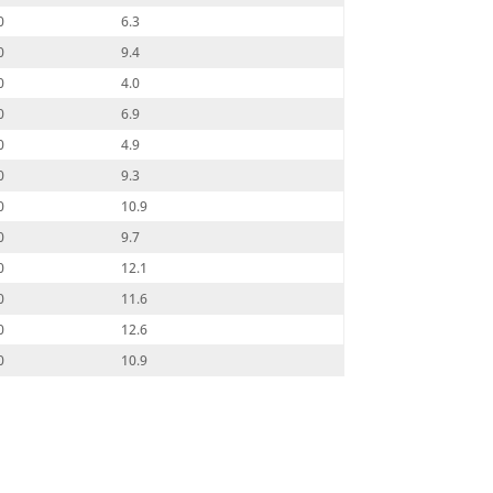
0
6.3
0
9.4
0
4.0
0
6.9
0
4.9
0
9.3
0
10.9
0
9.7
0
12.1
0
11.6
0
12.6
0
10.9