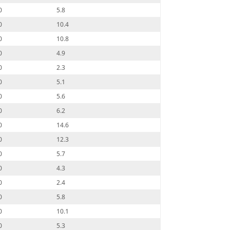
0
5.8
0
10.4
0
10.8
0
4.9
0
2.3
0
5.1
0
5.6
0
6.2
0
14.6
0
12.3
0
5.7
0
4.3
0
2.4
0
5.8
0
10.1
0
5.3