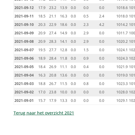
2021-09-12
17.9
23.2
13.9
0.0
0.0
0.0
1018.6
101
2021-09-11
18.5
21.1
16.3
0.0
0.5
2.4
1018.0
101
2021-09-10
20.3
22.9
18.6
0.0
2.3
4.2
1014.2
101
2021-09-09
20.9
27.4
14.9
0.0
2.9
0.0
1011.7
100
2021-09-08
20.9
28.3
14.1
0.0
2.9
0.0
1020.2
101
2021-09-07
19.5
27.7
12.8
0.0
1.5
0.0
1024.1
102
2021-09-06
18.9
28.4
11.8
0.0
0.9
0.0
1024.3
102
2021-09-05
18.4
26.9
11.1
0.0
0.4
0.0
1021.9
101
2021-09-04
16.3
20.8
13.6
0.0
0.0
0.0
1019.0
101
2021-09-03
18.8
26.7
11.5
0.0
0.8
0.0
1023.3
101
2021-09-02
17.0
23.8
10.0
0.0
0.0
0.0
1028.0
102
2021-09-01
15.7
17.9
13.3
0.0
0.0
0.0
1029.1
102
Terug naar het overzicht 2021