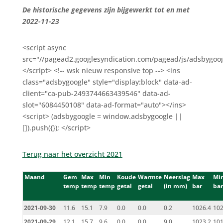
De historische gegevens zijn bijgewerkt tot en met
2022-11-23
<script async
src="//pagead2.googlesyndication.com/pagead/js/adsbygoog
</script> <!-- wsk nieuw responsive top --> <ins
class="adsbygoogle" style="display:block" data-ad-
client="ca-pub-2493744663439546" data-ad-
slot="6084450108" data-ad-format="auto"></ins>
<script> (adsbygoogle = window.adsbygoogle ||
[]).push({}); </script>
Terug naar het overzicht 2021
Maand
Gem
Max
Min
Koude
Warmte
Neerslag
Max
Mi
temp
temp
temp
getal
getal
(in mm)
bar
bar
2021-09-30
11.6
15.1
7.9
0.0
0.0
0.2
1026.4
102
2021-09-29
12.1
15.7
9.6
0.0
0.0
9.0
1023.2
101