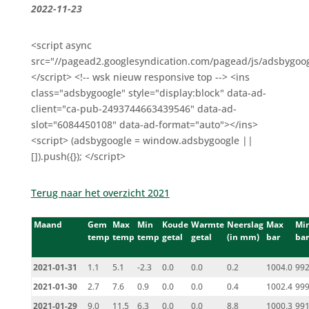
2022-11-23
<script async
src="//pagead2.googlesyndication.com/pagead/js/adsbygoog
</script> <!-- wsk nieuw responsive top --> <ins
class="adsbygoogle" style="display:block" data-ad-
client="ca-pub-2493744663439546" data-ad-
slot="6084450108" data-ad-format="auto"></ins>
<script> (adsbygoogle = window.adsbygoogle ||
[]).push({}); </script>
Terug naar het overzicht 2021
Maand
Gem
Max
Min
Koude
Warmte
Neerslag
Max
Mi
temp
temp
temp
getal
getal
(in mm)
bar
bar
2021-01-31
1.1
5.1
-2.3
0.0
0.0
0.2
1004.0
992
2021-01-30
2.7
7.6
0.9
0.0
0.0
0.4
1002.4
999
2021-01-29
9.0
11.5
6.3
0.0
0.0
8.8
1000.3
991